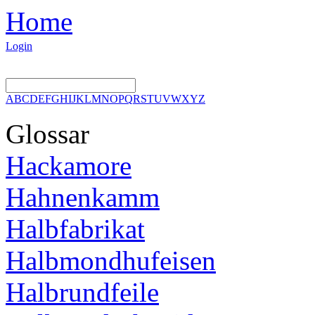
Home
Login
A
B
C
D
E
F
G
H
I
J
K
L
M
N
O
P
Q
R
S
T
U
V
W
X
Y
Z
Glossar
Hackamore
Hahnenkamm
Halbfabrikat
Halbmondhufeisen
Halbrundfeile