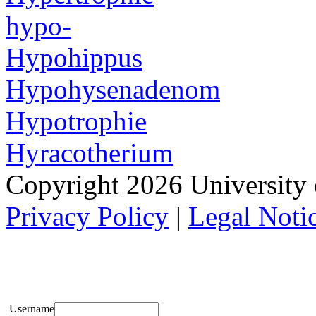
hypo-
Hypohippus
Hypohysenadenom
Hypotrophie
Hyracotherium
Copyright 2026 University of
Privacy Policy
|
Legal Noti
Username