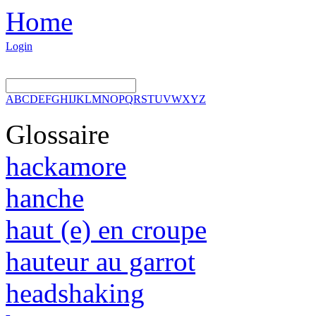
Home
Login
A
B
C
D
E
F
G
H
I
J
K
L
M
N
O
P
Q
R
S
T
U
V
W
X
Y
Z
Glossaire
hackamore
hanche
haut (e) en croupe
hauteur au garrot
headshaking