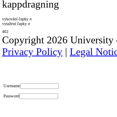
kappdragning
vykování čapky
n
vytažení čapky
n
402
Copyright 2026 University of
Privacy Policy
|
Legal Noti
Username
Password