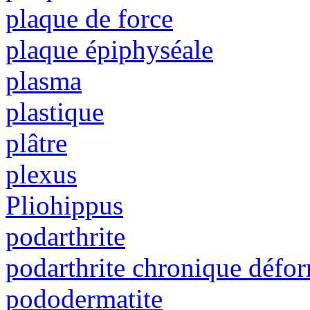
plaque de force
plaque épiphyséale
plasma
plastique
plâtre
plexus
Pliohippus
podarthrite
podarthrite chronique défo
pododermatite