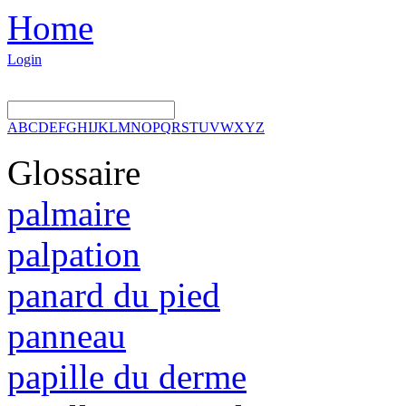
Home
Login
A
B
C
D
E
F
G
H
I
J
K
L
M
N
O
P
Q
R
S
T
U
V
W
X
Y
Z
Glossaire
palmaire
palpation
panard du pied
panneau
papille du derme