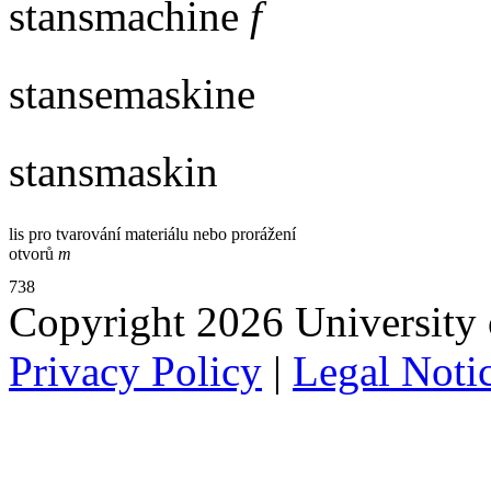
stansmachine
f
stansemaskine
stansmaskin
lis pro tvarování materiálu nebo prorážení
otvorů
m
738
Copyright 2026 University of
Privacy Policy
|
Legal Noti