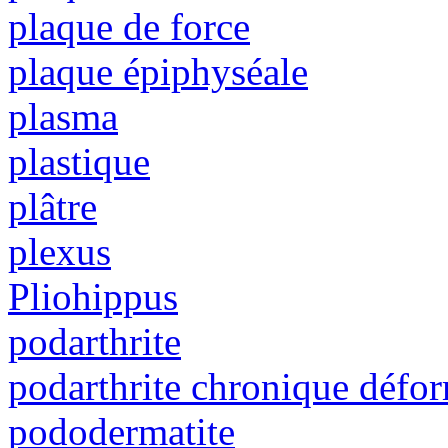
plaque de force
plaque épiphyséale
plasma
plastique
plâtre
plexus
Pliohippus
podarthrite
podarthrite chronique défo
pododermatite