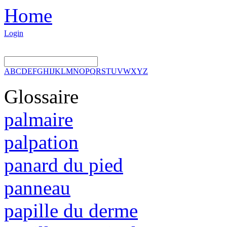
Home
Login
A
B
C
D
E
F
G
H
I
J
K
L
M
N
O
P
Q
R
S
T
U
V
W
X
Y
Z
Glossaire
palmaire
palpation
panard du pied
panneau
papille du derme