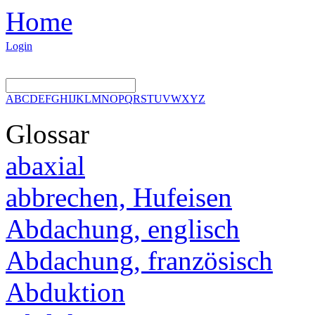
Home
Login
A
B
C
D
E
F
G
H
I
J
K
L
M
N
O
P
Q
R
S
T
U
V
W
X
Y
Z
Glossar
abaxial
abbrechen, Hufeisen
Abdachung, englisch
Abdachung, französisch
Abduktion